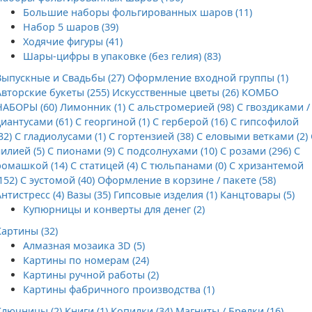
Большие наборы фольгированных шаров (11)
Набор 5 шаров (39)
Ходячие фигуры (41)
Шары-цифры в упаковке (без гелия) (83)
Выпускные и Свадьбы (27)
Оформление входной группы (1)
Авторские букеты (255)
Искусственные цветы (26)
КОМБО
НАБОРЫ (60)
Лимонник (1)
С альстромерией (98)
С гвоздиками /
диантусами (61)
С георгиной (1)
С герберой (16)
С гипсофилой
32)
С гладиолусами (1)
С гортензией (38)
С еловыми ветками (2)
лилией (5)
С пионами (9)
С подсолнухами (10)
С розами (296)
С
ромашкой (14)
С статицей (4)
С тюльпанами (0)
С хризантемой
152)
С эустомой (40)
Оформление в корзине / пакете (58)
Антистресс (4)
Вазы (35)
Гипсовые изделия (1)
Канцтовары (5)
Купюрницы и конверты для денег (2)
Картины (32)
Алмазная мозаика 3D (5)
Картины по номерам (24)
Картины ручной работы (2)
Картины фабричного производства (1)
Ключницы (2)
Книги (1)
Копилки (34)
Магниты / Брелки (16)