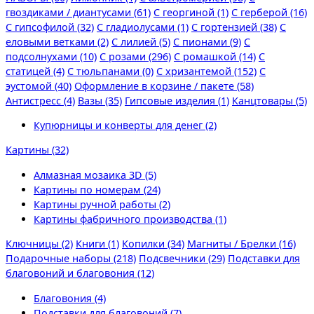
гвоздиками / диантусами (61)
С георгиной (1)
С герберой (16)
С гипсофилой (32)
С гладиолусами (1)
С гортензией (38)
С
еловыми ветками (2)
С лилией (5)
С пионами (9)
С
подсолнухами (10)
С розами (296)
С ромашкой (14)
С
статицей (4)
С тюльпанами (0)
С хризантемой (152)
С
эустомой (40)
Оформление в корзине / пакете (58)
Антистресс (4)
Вазы (35)
Гипсовые изделия (1)
Канцтовары (5)
Купюрницы и конверты для денег (2)
Картины (32)
Алмазная мозаика 3D (5)
Картины по номерам (24)
Картины ручной работы (2)
Картины фабричного производства (1)
Ключницы (2)
Книги (1)
Копилки (34)
Магниты / Брелки (16)
Подарочные наборы (218)
Подсвечники (29)
Подставки для
благовоний и благовония (12)
Благовония (4)
Подставки для благовоний (7)