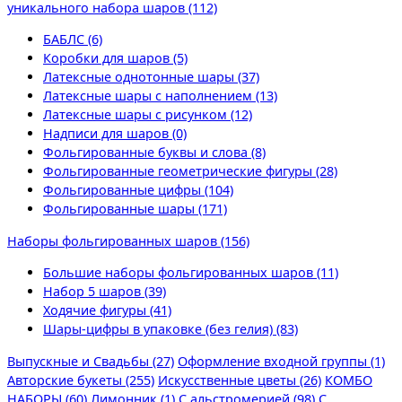
уникального набора шаров (112)
БАБЛС (6)
Коробки для шаров (5)
Латексные однотонные шары (37)
Латексные шары с наполнением (13)
Латексные шары с рисунком (12)
Надписи для шаров (0)
Фольгированные буквы и слова (8)
Фольгированные геометрические фигуры (28)
Фольгированные цифры (104)
Фольгированные шары (171)
Наборы фольгированных шаров (156)
Большие наборы фольгированных шаров (11)
Набор 5 шаров (39)
Ходячие фигуры (41)
Шары-цифры в упаковке (без гелия) (83)
Выпускные и Свадьбы (27)
Оформление входной группы (1)
Авторские букеты (255)
Искусственные цветы (26)
КОМБО
НАБОРЫ (60)
Лимонник (1)
С альстромерией (98)
С