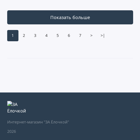
Показать больше
1
2
3
4
5
6
7
>
>|
Интернет-магазин "ЗА Ёлочкой"
2026